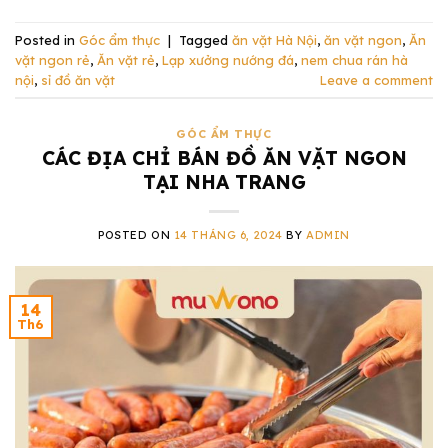
Posted in
Góc ẩm thực
|
Tagged
ăn vặt Hà Nội
,
ăn vặt ngon
,
Ăn
vặt ngon rẻ
,
Ăn vặt rẻ
,
Lạp xưởng nướng đá
,
nem chua rán hà
nội
,
sỉ đồ ăn vặt
Leave a comment
GÓC ẨM THỰC
CÁC ĐỊA CHỈ BÁN ĐỒ ĂN VẶT NGON
TẠI NHA TRANG
POSTED ON
14 THÁNG 6, 2024
BY
ADMIN
14
Th6