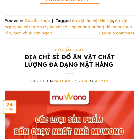
Posted in
Góc ẩm thực
|
Tagged
ăn vặt
,
ăn vặt Hà Nội
,
ăn vặt
ngon
,
Ăn vặt ngon rẻ
,
Ăn vặt rẻ
,
Lạp xưởng nướng đá
,
nem chua
rán
,
nem chua rán ngon
Leave a comment
GÓC ẨM THỰC
ĐỊA CHỈ SỈ ĐỒ ĂN VẶT CHẤT
LƯỢNG ĐA DẠNG MẶT HÀNG
POSTED ON
24 THÁNG 6, 2024
BY
ADMIN
24
Th6