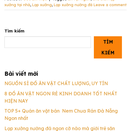
xưởng tại nhà
,
Lạp xưởng
,
Lạp xưởng nướng đá
Leave a comment
Tìm kiếm
TÌM
KIẾM
Bài viết mới
NGUỒN SỈ ĐỒ ĂN VẶT CHẤT LƯỢNG, UY TÍN
8 ĐỒ ĂN VẶT NGON RẺ KINH DOANH TỐT NHẤT
HIỆN NAY
TOP 5+ Quán ăn vặt bán Nem Chua Rán Đà Nẵng
Ngon nhất
Lạp xưởng nướng đá ngon cỡ nào mà giới trẻ săn