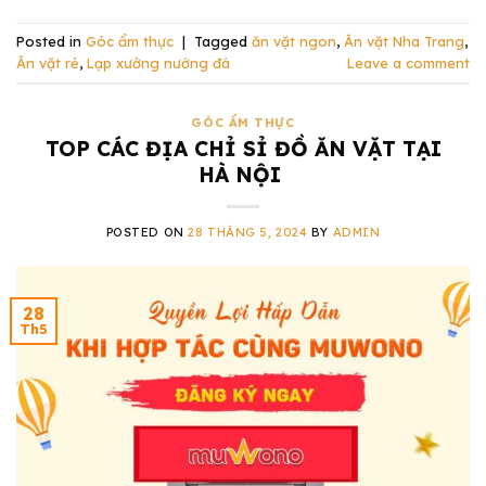
Posted in
Góc ẩm thực
|
Tagged
ăn vặt ngon
,
Ăn vặt Nha Trang
,
Ăn vặt rẻ
,
Lạp xưởng nướng đá
Leave a comment
GÓC ẨM THỰC
TOP CÁC ĐỊA CHỈ SỈ ĐỒ ĂN VẶT TẠI
HÀ NỘI
POSTED ON
28 THÁNG 5, 2024
BY
ADMIN
28
Th5