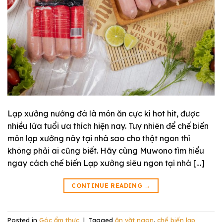
Lạp xưởng nướng đá là món ăn cực kì hot hit, được
nhiều lứa tuổi ưa thích hiện nay. Tuy nhiên để chế biến
món lạp xưởng này tại nhà sao cho thật ngon thì
không phải ai cũng biết. Hãy cùng Muwono tìm hiểu
ngay cách chế biến Lạp xưởng siêu ngon tại nhà […]
CONTINUE READING
→
Posted in
Góc ẩm thực
|
Tagged
ăn vặt ngon
,
chế biến lạp