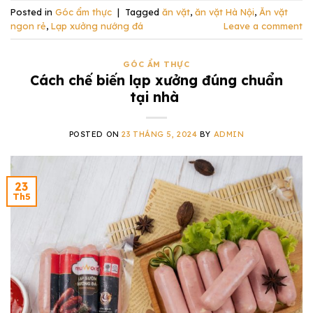
Posted in
Góc ẩm thực
|
Tagged
ăn vặt
,
ăn vặt Hà Nội
,
Ăn vặt
ngon rẻ
,
Lạp xưởng nướng đá
Leave a comment
GÓC ẨM THỰC
Cách chế biến lạp xưởng đúng chuẩn
tại nhà
POSTED ON
23 THÁNG 5, 2024
BY
ADMIN
23
Th5