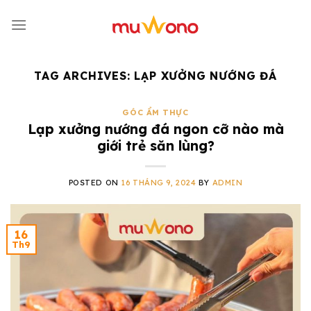
Skip
to
content
TAG ARCHIVES:
LẠP XƯỞNG NƯỚNG ĐÁ
GÓC ẨM THỰC
Lạp xưởng nướng đá ngon cỡ nào mà
giới trẻ săn lùng?
POSTED ON
16 THÁNG 9, 2024
BY
ADMIN
16
Th9