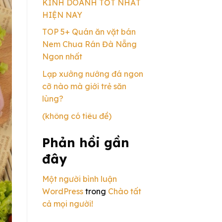
KINH DOANH TỐT NHẤT
HIỆN NAY
TOP 5+ Quán ăn vặt bán
Nem Chua Rán Đà Nẵng
Ngon nhất
Lạp xưởng nướng đá ngon
cỡ nào mà giới trẻ săn
lùng?
(không có tiêu đề)
Phản hồi gần
đây
Một người bình luận
WordPress
trong
Chào tất
cả mọi người!