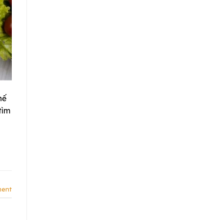
hế
tìm
ment