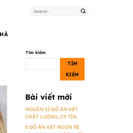
Search
for:
NHÀ
Tìm kiếm
TÌM
KIẾM
Bài viết mới
NGUỒN SỈ ĐỒ ĂN VẶT
CHẤT LƯỢNG, UY TÍN
8 ĐỒ ĂN VẶT NGON RẺ