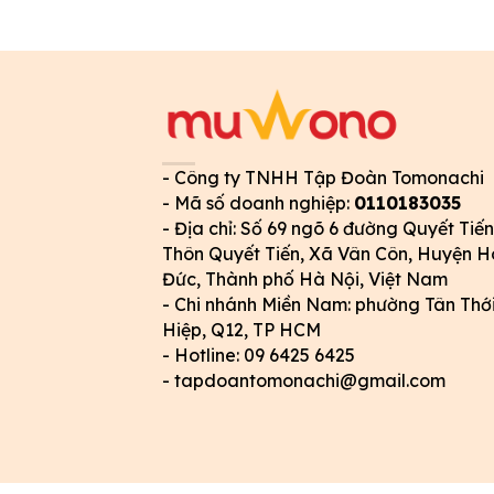
- Công ty TNHH Tập Đoàn Tomonachi
- Mã số doanh nghiệp:
0110183035
- Địa chỉ: Số 69 ngõ 6 đường Quyết Tiến
Thôn Quyết Tiến, Xã Vân Côn, Huyện H
Đức, Thành phố Hà Nội, Việt Nam
- Chi nhánh Miền Nam: phường Tân Thớ
Hiệp, Q12, TP HCM
- Hotline: 09 6425 6425
- tapdoantomonachi@gmail.com