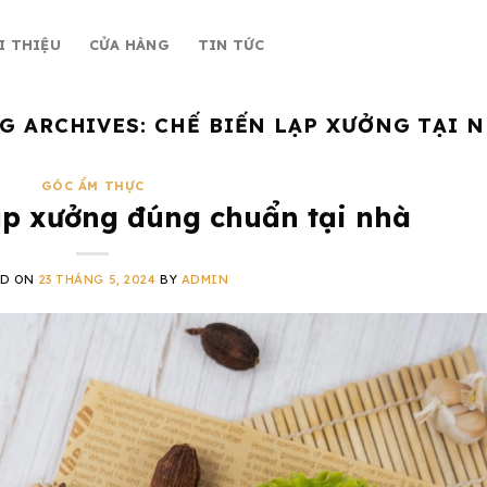
I THIỆU
CỬA HÀNG
TIN TỨC
G ARCHIVES:
CHẾ BIẾN LẠP XƯỞNG TẠI 
GÓC ẨM THỰC
ạp xưởng đúng chuẩn tại nhà
ED ON
23 THÁNG 5, 2024
BY
ADMIN