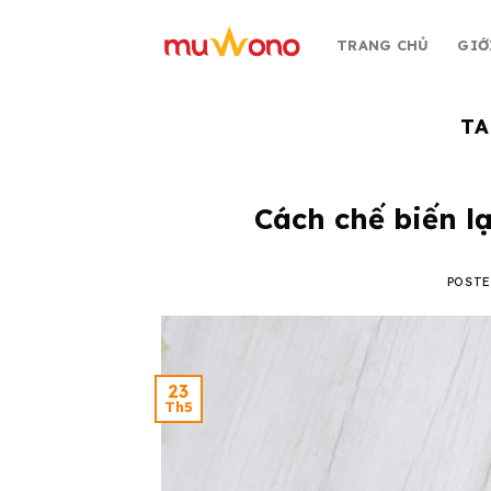
Skip
to
TRANG CHỦ
GIỚ
content
TA
Cách chế biến l
POST
23
Th5