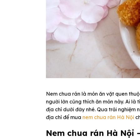
Nem chua rán là món ăn vặt quen thuộc
người lớn cũng thích ăn món này. Ai là 
địa chỉ dưới đây nhé. Qua trải nghiệm
địa chỉ để mua
nem chua rán Hà Nội
ch
Nem chua rán Hà Nội –