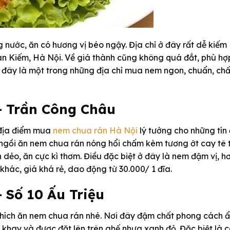
 nước, ăn có hương vị béo ngậy. Địa chỉ ở đây rất dễ kiếm
n Kiếm, Hà Nội. Về giá thành cũng không quá đắt, phù hợ
 nói đây là một trong những địa chỉ mua nem ngon, chuẩn, chấ
– Trần Công Châu
địa điểm mua
nem chua rán Hà Nội
lý tưởng cho những tín
c ngồi ăn nem chua rán nóng hổi chấm kèm tương ớt cay tê t
dẻo, ăn cực kì thơm. Điều đặc biệt ở đây là nem đậm vị, hơ
khác, giá khá rẻ, dao động từ 30.000/ 1 đĩa.
 Số 10 Ấu Triệu
i thích ăn nem chua rán nhé. Nơi đây đậm chất phong cách 
khay và được đặt lên trên ghế nhựa xanh đỏ. Đặc biệt là 