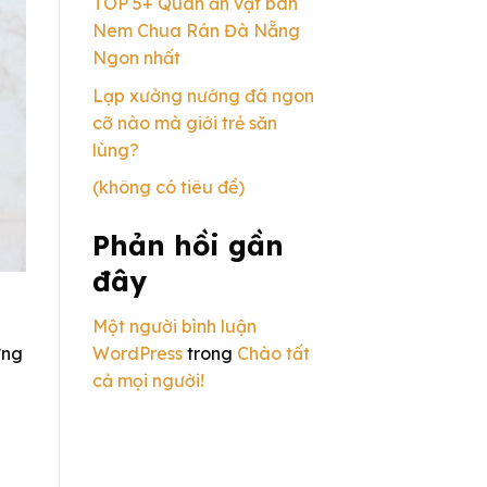
TOP 5+ Quán ăn vặt bán
Nem Chua Rán Đà Nẵng
Ngon nhất
Lạp xưởng nướng đá ngon
cỡ nào mà giới trẻ săn
lùng?
(không có tiêu đề)
Phản hồi gần
đây
Một người bình luận
ững
WordPress
trong
Chào tất
cả mọi người!