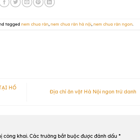
nd tagged
nem chua rán
,
nem chua rán hà nội
,
nem chua rán ngon
.
TẠI HỒ
Địa chỉ ăn vặt Hà Nội ngon trứ danh
ị công khai.
Các trường bắt buộc được đánh dấu
*