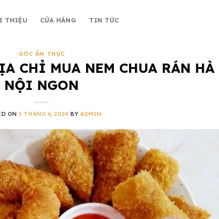
I THIỆU
CỬA HÀNG
TIN TỨC
GÓC ẨM THỰC
ĐỊA CHỈ MUA NEM CHUA RÁN HÀ
NỘI NGON
ED ON
5 THÁNG 6, 2024
BY
ADMIN