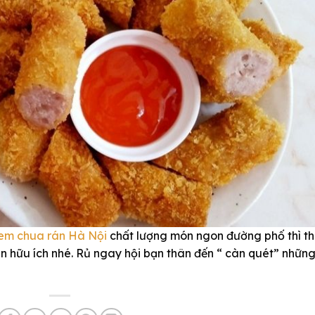
em chua rán Hà Nội
chất lượng món ngon đường phố thì t
n hữu ích nhé. Rủ ngay hội bạn thân đến “ càn quét” nhữn