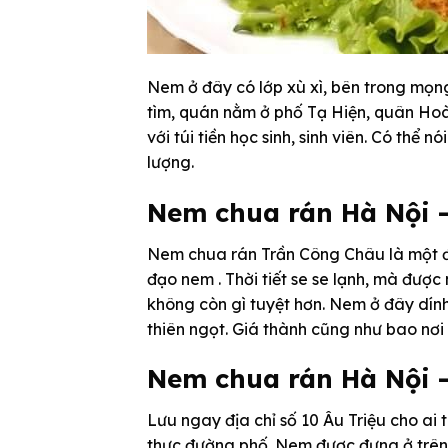
Nem ở đây có lớp xù xì, bên trong mọng
tìm, quán nằm ở phố Tạ Hiện, quân Hoà
với túi tiền học sinh, sinh viên. Có thể
lượng.
Nem chua rán Hà Nội 
Nem chua rán Trần Công Châu là một 
đạo nem . Thời tiết se se lạnh, mà đượ
không còn gì tuyệt hơn. Nem ở đây dính 
thiên ngọt. Giá thành cũng như bao nơi 
Nem chua rán Hà Nội –
Lưu ngay địa chỉ số 10 Âu Triệu cho a
thực đường phố. Nem được đựng ở trên 