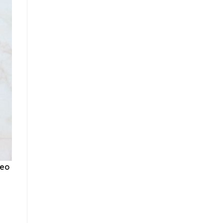
heo
g