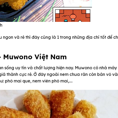
nh
ngon và rẻ thì đây cũng là 1 trong những địa chỉ tốt để c
– Muwono Việt Nam
n sống uy tín và chất lượng hiện nay. Muwono có nhà máy
 giá thành cực rẻ. Ở đây ngoài nem chua rán còn bán vô và
ư: phô mai que, nem viên phô mai,….