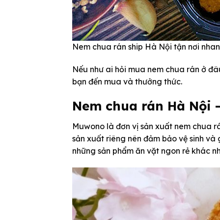
Nem chua rán ship Hà Nội tận nơi nha
Nếu như ai hỏi mua nem chua rán ở đâu 
bạn đến mua và thưởng thức.
Nem chua rán Hà Nội 
Muwono là đơn vị sản xuất nem chua rá
sản xuất riêng nên đảm bảo vệ sinh và
những sản phẩm ăn vặt ngon rẻ khác nh