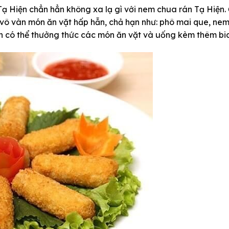
Tạ Hiện chẳn hẳn không xa lạ gì với nem chua rán Tạ Hiện.
 vô vàn món ăn vặt hấp hẫn, chả hạn như: phô mai que, ne
n có thể thưởng thức các món ăn vặt và uống kèm thêm bi