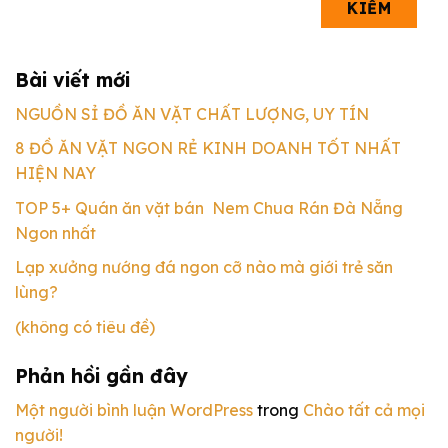
KIẾM
Bài viết mới
NGUỒN SỈ ĐỒ ĂN VẶT CHẤT LƯỢNG, UY TÍN
8 ĐỒ ĂN VẶT NGON RẺ KINH DOANH TỐT NHẤT
HIỆN NAY
TOP 5+ Quán ăn vặt bán Nem Chua Rán Đà Nẵng
Ngon nhất
Lạp xưởng nướng đá ngon cỡ nào mà giới trẻ săn
lùng?
(không có tiêu đề)
Phản hồi gần đây
Một người bình luận WordPress
trong
Chào tất cả mọi
người!