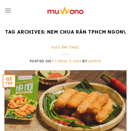
Skip
to
content
TAG ARCHIVES:
NEM CHUA RÁN TPHCM NGON\
GÓC ẨM THỰC
POSTED ON
3 THÁNG 9, 2024
BY
ADMIN
03
Th9