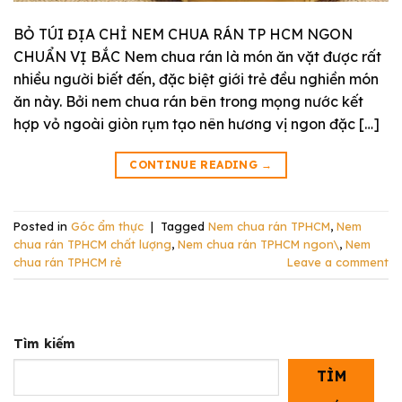
BỎ TÚI ĐỊA CHỈ NEM CHUA RÁN TP HCM NGON
CHUẨN VỊ BẮC Nem chua rán là món ăn vặt được rất
nhiều người biết đến, đặc biệt giới trẻ đều nghiền món
ăn này. Bởi nem chua rán bên trong mọng nước kết
hợp vỏ ngoài giòn rụm tạo nên hương vị ngon đặc […]
CONTINUE READING
→
Posted in
Góc ẩm thực
|
Tagged
Nem chua rán TPHCM
,
Nem
chua rán TPHCM chất lượng
,
Nem chua rán TPHCM ngon\
,
Nem
chua rán TPHCM rẻ
Leave a comment
Tìm kiếm
TÌM