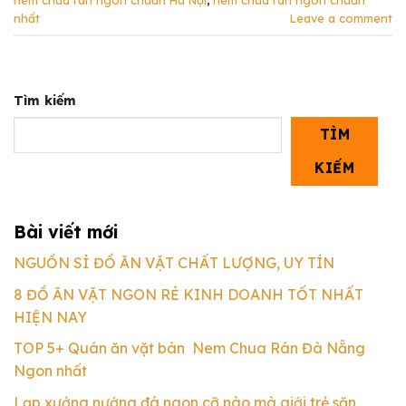
nem chua rán ngon chuẩn Hà Nội
,
nem chua rán ngon chuẩn
nhất
Leave a comment
Tìm kiếm
TÌM
KIẾM
Bài viết mới
NGUỒN SỈ ĐỒ ĂN VẶT CHẤT LƯỢNG, UY TÍN
8 ĐỒ ĂN VẶT NGON RẺ KINH DOANH TỐT NHẤT
HIỆN NAY
TOP 5+ Quán ăn vặt bán Nem Chua Rán Đà Nẵng
Ngon nhất
Lạp xưởng nướng đá ngon cỡ nào mà giới trẻ săn