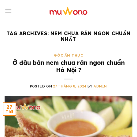
Skip
to
content
TAG ARCHIVES:
NEM CHUA RÁN NGON CHUẨN
NHẤT
GÓC ẨM THỰC
Ở đâu bán nem chua rán ngon chuẩn
Hà Nội ?
POSTED ON
27 THÁNG 8, 2024
BY
ADMIN
27
Th8