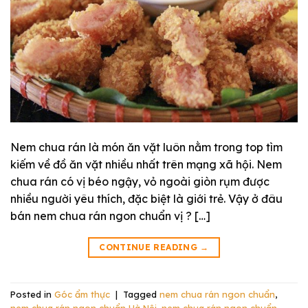
Nem chua rán là món ăn vặt luôn nằm trong top tìm
kiếm về đồ ăn vặt nhiều nhất trên mạng xã hội. Nem
chua rán có vị béo ngậy, vỏ ngoài giòn rụm được
nhiều người yêu thích, đặc biệt là giới trẻ. Vậy ở đâu
bán nem chua rán ngon chuẩn vị ? […]
CONTINUE READING
→
Posted in
Góc ẩm thực
|
Tagged
nem chua rán ngon chuẩn
,