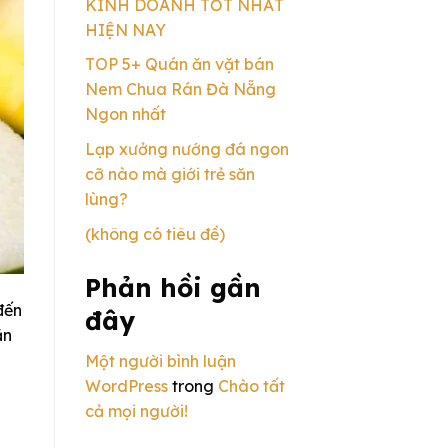
KINH DOANH TỐT NHẤT
HIỆN NAY
TOP 5+ Quán ăn vặt bán
Nem Chua Rán Đà Nẵng
Ngon nhất
Lạp xưởng nướng đá ngon
cỡ nào mà giới trẻ săn
lùng?
(không có tiêu đề)
Phản hồi gần
đến
đây
ăn
Một người bình luận
WordPress
trong
Chào tất
cả mọi người!