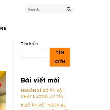
Search
for:
 RE
Tìm kiếm
TÌM
KIẾM
Bài viết mới
NGUỒN SỈ ĐỒ ĂN VẶT
CHẤT LƯỢNG, UY TÍN
8 ĐỒ ĂN VẶT NGON RẺ