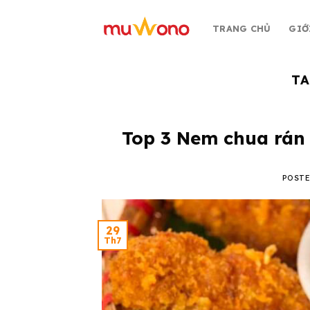
Skip
to
TRANG CHỦ
GIỚ
content
TA
Top 3 Nem chua rán 
POST
29
Th7