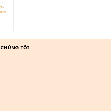
re
,
ment
 CHÚNG TÔI