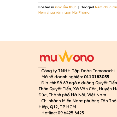
Posted in
Góc ẩm thực
|
Tagged
Nem chua rá
Nem chua rán ngon Hải Phòng
- Công ty TNHH Tập Đoàn Tomonachi
- Mã số doanh nghiệp:
0110183035
- Địa chỉ: Số 69 ngõ 6 đường Quyết Tiến
Thôn Quyết Tiến, Xã Vân Côn, Huyện H
Đức, Thành phố Hà Nội, Việt Nam
- Chi nhánh Miền Nam: phường Tân Thớ
Hiệp, Q12, TP HCM
- Hotline: 09 6425 6425