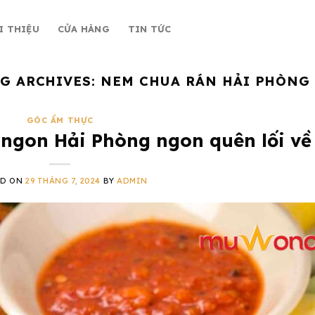
I THIỆU
CỬA HÀNG
TIN TỨC
G ARCHIVES:
NEM CHUA RÁN HẢI PHÒNG
GÓC ẨM THỰC
ngon Hải Phòng ngon quên lối về
ED ON
29 THÁNG 7, 2024
BY
ADMIN