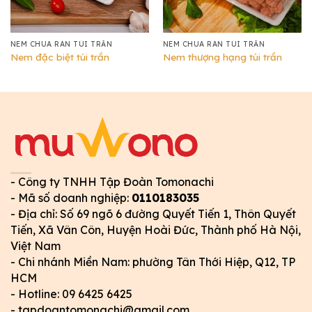
NEM CHUA RÁN TÚI TRẦN
NEM CHUA RÁN TÚI TRẦN
Nem đặc biệt túi trần
Nem thượng hạng túi trần
- Công ty TNHH Tập Đoàn Tomonachi
- Mã số doanh nghiệp:
0110183035
- Địa chỉ: Số 69 ngõ 6 đường Quyết Tiến 1, Thôn Quyết
Tiến, Xã Vân Côn, Huyện Hoài Đức, Thành phố Hà Nội,
Việt Nam
- Chi nhánh Miền Nam: phường Tân Thới Hiệp, Q12, TP
HCM
- Hotline: 09 6425 6425
- tapdoantomonachi@gmail.com