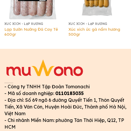
XÚC XÍCH - LẠP XƯỞNG
XÚC XÍCH - LẠP XƯỞNG
Lạp Sườn Nướng Đá Cay Tê
Xúc xích ức gà nấm hương
600gr
500gr
- Công ty TNHH Tập Đoàn Tomonachi
- Mã số doanh nghiệp:
0110183035
- Địa chỉ: Số 69 ngõ 6 đường Quyết Tiến 1, Thôn Quyết
Tiến, Xã Vân Côn, Huyện Hoài Đức, Thành phố Hà Nội,
Việt Nam
- Chi nhánh Miền Nam: phường Tân Thới Hiệp, Q12, TP
HCM