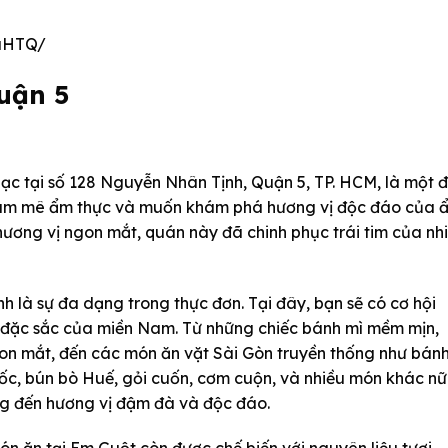
uHTQ/
uận 5
ạc tại số 128 Nguyễn Nhân Tịnh, Quận 5, TP. HCM, là một đ
đam mê ẩm thực và muốn khám phá hương vị độc đáo của 
 hương vị ngon mắt, quán này đã chinh phục trái tim của nh
h là sự đa dạng trong thực đơn. Tại đây, bạn sẽ có cơ hội
 đặc sắc của miền Nam. Từ những chiếc bánh mì mềm mịn,
on mắt, đến các món ăn vặt Sài Gòn truyền thống như bán
 ốc, bún bò Huế, gỏi cuốn, cơm cuộn, và nhiều món khác nữ
ang đến hương vị đậm đà và độc đáo.