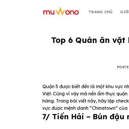
Skip
to
TRANG CHỦ
GIỚ
content
Top 6 Quán ăn vặt 
POST
Quận 5 được biết đến là một khu vực nh
Việt. Cũng vì vậy mà nền ẩm thực quậ
hàng. Trong bài viết này, hãy lập check
vực được mệnh danh “Chinatown” của
7/ Tiến Hải – Bún đậ