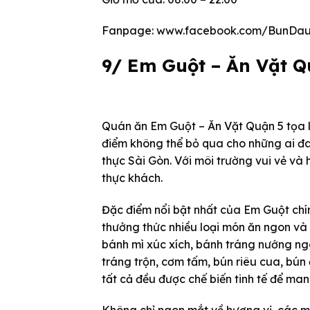
Fanpage: www.facebook.com/BunDa
9/ Em Guột – Ăn Vặt Q
Quán ăn Em Guột – Ăn Vặt Quận 5 tọa l
điểm không thể bỏ qua cho những ai 
thực Sài Gòn. Với môi trường vui vẻ và
thực khách.
Đặc điểm nổi bật nhất của Em Guột chín
thưởng thức nhiều loại món ăn ngon và
bánh mì xúc xích, bánh tráng nướng ng
tráng trộn, cơm tấm, bún riêu cua, bún
tất cả đều được chế biến tinh tế để m