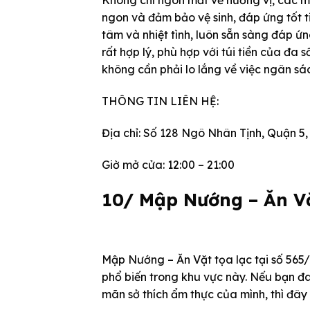
Không chỉ ngon mắt về hương vị, các mó
ngon và đảm bảo vệ sinh, đáp ứng tốt 
tâm và nhiệt tình, luôn sẵn sàng đáp ứ
rất hợp lý, phù hợp với túi tiền của đ
không cần phải lo lắng về việc ngân sá
THÔNG TIN LIÊN HỆ:
Địa chỉ: Số 128 Ngô Nhân Tịnh, Quận 5
Giờ mở cửa: 12:00 – 21:00
10/ Mập Nướng – Ăn V
Mập Nướng – Ăn Vặt tọa lạc tại số 565
phổ biến trong khu vực này. Nếu bạn đa
mãn sở thích ẩm thực của mình, thì đây 