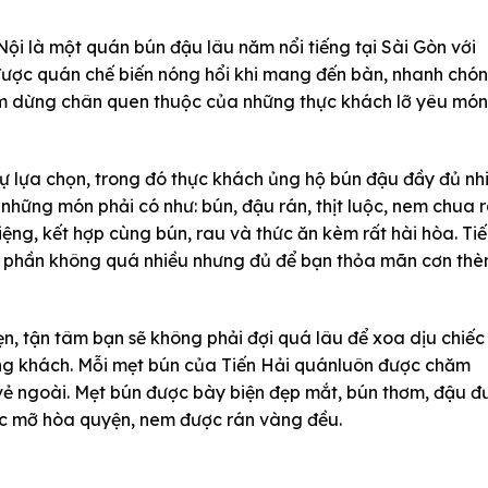
i là một quán bún đậu lâu năm nổi tiếng tại Sài Gòn với
được quán chế biến nóng hổi khi mang đến bàn, nhanh chó
iểm dừng chân quen thuộc của những thực khách lỡ yêu món
ự lựa chọn, trong đó thực khách ủng hộ bún đậu đầy đủ nh
những món phải có như: bún, đậu rán, thịt luộc, nem chua r
ng, kết hợp cùng bún, rau và thức ăn kèm rất hài hòa. Ti
u phần không quá nhiều nhưng đủ để bạn thỏa mãn cơn th
n, tận tâm bạn sẽ không phải đợi quá lâu để xoa dịu chiếc
ng khách. Mỗi mẹt bún của Tiến Hải quánluôn được chăm
 vẻ ngoài. Mẹt bún được bày biện đẹp mắt, bún thơm, đậu đ
nạc mỡ hòa quyện, nem được rán vàng đều.