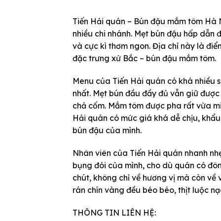
Tiến Hải quán – Bún đậu mắm tôm Hà Nộ
nhiều chi nhánh. Mẹt bún đậu hấp dẫn 
và cực kì thơm ngon. Địa chỉ này là đ
đặc trưng xứ Bắc – bún đậu mắm tôm.
Menu của Tiến Hải quán có khá nhiều s
nhất. Mẹt bún đầu đầy đủ vẫn giữ được 
chả cốm. Mắm tôm được pha rất vừa miệ
Hải quán có mức giá khá dễ chịu, khẩ
bún đậu của mình.
Nhân viên của Tiến Hải quán nhanh nhẹ
bụng đói của mình, cho dù quán có đô
chút, không chỉ về hương vị mà còn về
rán chín vàng đều béo béo, thịt luộc 
THÔNG TIN LIÊN HỆ: