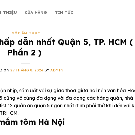
I THIỆU
CỬA HÀNG
TIN TỨC
GÓC ẨM THỰC
hấp dẫn nhất Quận 5, TP. HCM (
Phần 2 )
ED ON
27 THÁNG 8, 2024
BY
ADMIN
ộn nhịp, sầm uất với sự giao thoa giữa hai nền văn hóa Ho
n 5 cũng vô cùng đa dạng với đa dạng các hàng quán, nhà
list 12 quán ăn quận 5 ngon nhất định phải thử khi đến với 
 TP.HCM.
u mắm tôm Hà Nội