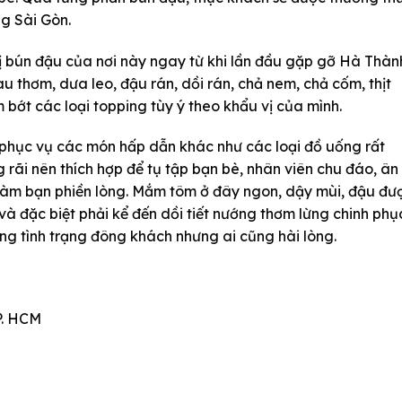
g Sài Gòn.
ị bún đậu của nơi này ngay từ khi lần đầu gặp gỡ Hà Thàn
u thơm, dưa leo, đậu rán, dồi rán, chả nem, chả cốm, thịt
m bớt các loại topping tùy ý theo khẩu vị của mình.
phục vụ các món hấp dẫn khác như các loại đồ uống rất
rãi nên thích hợp để tụ tập bạn bè, nhân viên chu đáo, ân
làm bạn phiền lòng. Mắm tôm ở đây ngon, dậy mùi, đậu đư
, và đặc biệt phải kể đến dồi tiết nướng thơm lừng chinh phụ
ng tình trạng đông khách nhưng ai cũng hài lòng.
P. HCM