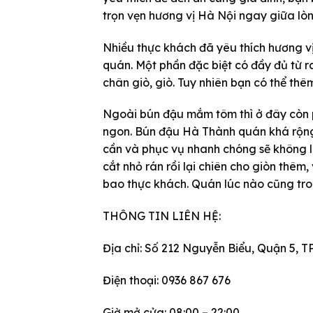
trọn vẹn hương vị Hà Nội ngay giữa lòn
Nhiều thực khách đã yêu thích hương v
quán. Một phần đặc biệt có đầy đủ từ ra
chân giò, giò. Tuy nhiên bạn có thể thê
Ngoài bún đậu mắm tôm thì ở đây còn 
ngon. Bún đậu Hà Thành quán khá rộng 
cần và phục vụ nhanh chóng sẽ không 
cắt nhỏ rán rồi lại chiên cho giòn thêm
bao thực khách. Quán lúc nào cũng tro
THÔNG TIN LIÊN HỆ:
Địa chỉ: Số 212 Nguyễn Biểu, Quận 5, T
Điện thoại: 0936 867 676
Giờ mở cửa: 08:00 – 22:00