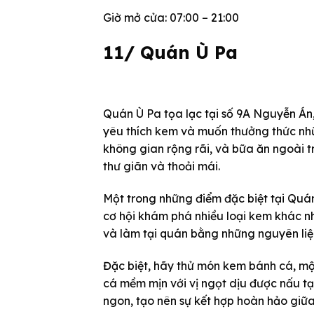
Giờ mở cửa: 07:00 – 21:00
11/ Quán Ù Pa
Quán Ù Pa tọa lạc tại số 9A Nguyễn Án
yêu thích kem và muốn thưởng thức nhữ
không gian rộng rãi, và bữa ăn ngoài t
thư giãn và thoải mái.
Một trong những điểm đặc biệt tại Quá
cơ hội khám phá nhiều loại kem khác nh
và làm tại quán bằng những nguyên liệ
Đặc biệt, hãy thử món kem bánh cá, một
cá mềm mịn với vị ngọt dịu được nấu tạ
ngon, tạo nên sự kết hợp hoàn hảo giữa 