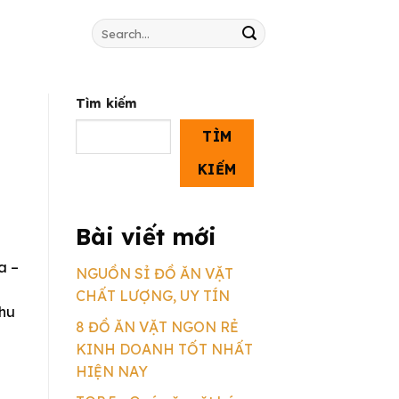
Search
for:
Tìm kiếm
TÌM
KIẾM
Bài viết mới
a –
NGUỒN SỈ ĐỒ ĂN VẶT
CHẤT LƯỢNG, UY TÍN
khu
8 ĐỒ ĂN VẶT NGON RẺ
KINH DOANH TỐT NHẤT
HIỆN NAY