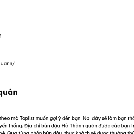
M
quann/
quán
theo mà Toplist muốn gợi ý đến bạn. Nơi đây sẽ làm bạn th
yền thống. Địa chỉ bún đậu Hà Thành quán được các bạn t
n bè. Qua từng phần bún đậu, thực khách sẽ được thưởng th