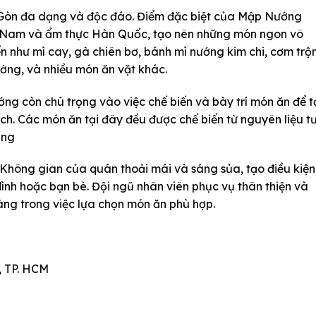
i Gòn đa dạng và độc đáo. Điểm đặc biệt của Mập Nướng
ệt Nam và ẩm thực Hàn Quốc, tạo nên những món ngon vô
n như mì cay, gà chiên bơ, bánh mì nướng kim chi, cơm trộn
ớng, và nhiều món ăn vặt khác.
g còn chú trọng vào việc chế biến và bày trí món ăn để t
ách. Các món ăn tại đây đều được chế biến từ nguyên liệu t
ống
Không gian của quán thoải mái và sáng sủa, tạo điều kiện
ình hoặc bạn bè. Đội ngũ nhân viên phục vụ thân thiện và
hàng trong việc lựa chọn món ăn phù hợp.
, TP. HCM