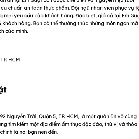
n ăn tại Em Guột còn được chế biến với nguyên liệu tươi
tiêu chuẩn an toàn thực phẩm. Đội ngũ nhân viên phục vụ t
ng mọi yêu cầu của khách hàng. Đặc biệt, giá cả tại Em Gu
a số khách hàng. Bạn có thể thưởng thức những món ngon mà
ch của mình.
, TP. HCM
ặt
/92 Nguyễn Trãi, Quận 5, TP. HCM, là một quán ăn vô cùng
ng tìm kiếm một địa điểm ẩm thực độc đáo, thú vị và thỏa
chính là nơi bạn nên đến.