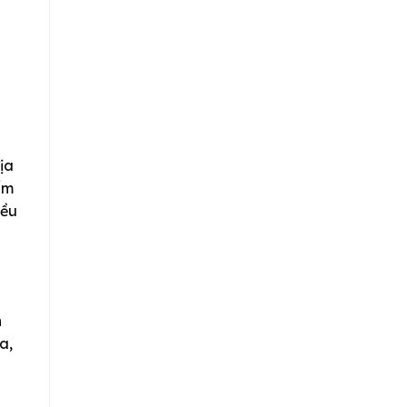
ịa
ẩm
iều
h
a,