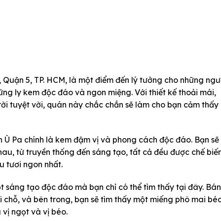
, Quận 5, TP. HCM, là một điểm đến lý tưởng cho những ngư
ng ly kem độc đáo và ngon miệng. Với thiết kế thoải mái,
rời tuyệt vời, quán này chắc chắn sẽ làm cho bạn cảm thấy
n Ù Pa chính là kem đậm vị và phong cách độc đáo. Bạn sẽ
au, từ truyền thống đến sáng tạo, tất cả đều được chế biế
u tươi ngon nhất.
 sáng tạo độc đáo mà bạn chỉ có thể tìm thấy tại đây. Bá
i chỗ, và bên trong, bạn sẽ tìm thấy một miếng phô mai bé
vị ngọt và vị béo.