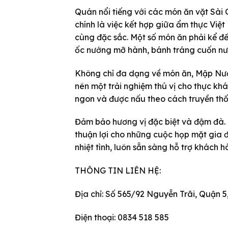
Quán nổi tiếng với các món ăn vặt Sà
chính là việc kết hợp giữa ẩm thực Vi
cùng đặc sắc. Một số món ăn phải kể đế
ốc nướng mỡ hành, bánh tráng cuốn nư
Không chỉ đa dạng về món ăn, Mập Nướn
nên một trải nghiệm thú vị cho thực kh
ngon và được nấu theo cách truyền th
Đảm bảo hương vị đặc biệt và đậm đà. 
thuận lợi cho những cuộc họp mặt gia đ
nhiệt tình, luôn sẵn sàng hỗ trợ khách 
THÔNG TIN LIÊN HỆ:
Địa chỉ: Số 565/92 Nguyễn Trãi, Quận 5
Điện thoại: 0834 518 585