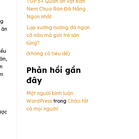
TOP 5+ Quán ăn vặt bán
Nem Chua Rán Đà Nẵng
Ngon nhất
ng
Lạp xưởng nướng đá ngon
 ăn
cỡ nào mà giới trẻ săn
lùng?
iều
(không có tiêu đề)
án,
ến
Phản hồi gần
èm
đây
Một người bình luận
WordPress
trong
Chào tất
cả mọi người!
ược